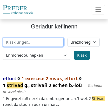
Geriadur keflinenn
effort
◊
1 exercise 2 nisus, effort
◊
1
strivad
g., strivañ 2 ec'hen b.-ioù
― Geriadur
ar vezekniezh
1 Engwezhiañ nerzh da embreger un arc'hwel. 2
Strivad
renet da stourm ouzh un harz.