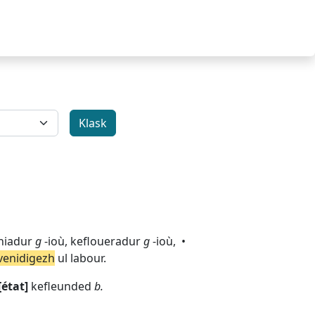
niadur
g
-ioù,
kefloueradur
g
-ioù,
venidigezh
ul labour.
état
kefleunded
b.