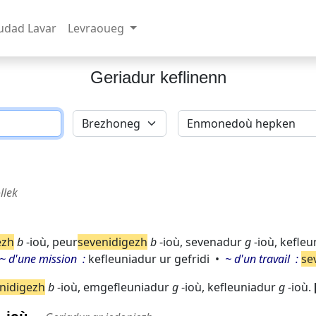
udad Lavar
Levraoueg
Geriadur keflinenn
llek
ezh
b
-ioù,
peur
sevenidigezh
b
-ioù,
sevenadur
g
-ioù,
kefleu
~ d'une mission
kefleuniadur ur gefridi
~ d'un travail
se
nidigezh
b
-ioù,
emgefleuniadur
g
-ioù,
kefleuniadur
g
-ioù.