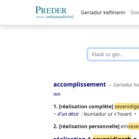
Geriadur keflinenn
Ste
accomplissement
― Geriadur ho
nm
1.
réalisation complète
sevenidig
~ d'un désir
leuniadur ur c'hoant
2.
réalisation personnelle
em
seve