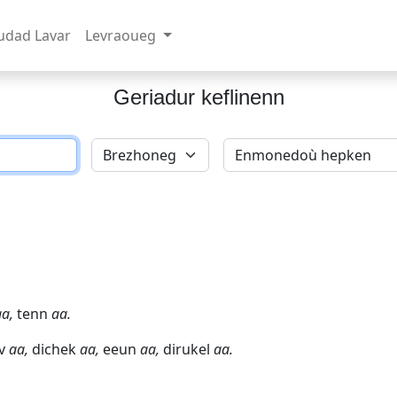
udad Lavar
Levraoueg
Geriadur keflinenn
aa,
tenn
aa.
rv
aa,
dichek
aa,
eeun
aa,
dirukel
aa.