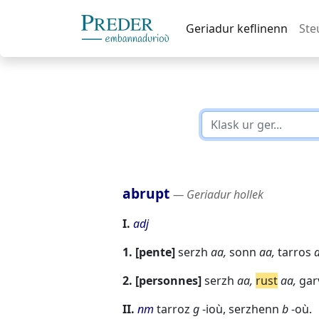
Geriadur keflinenn
Ste
abrupt
― Geriadur hollek
I.
adj
1.
pente
serzh
aa,
sonn
aa,
tarros
2.
personnes
serzh
aa,
rust
aa,
ga
II.
nm
tarroz
g
-ioù,
serzhenn
b
-où.