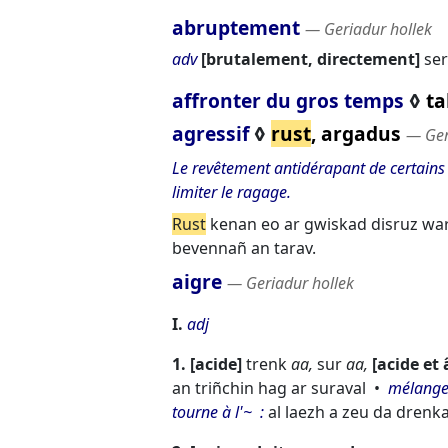
abruptement
― Geriadur hollek
adv
brutalement, directement
se
affronter du gros temps
◊
ta
agressif
◊
rust
, argadus
― Ger
Le revêtement antidérapant de certains po
limiter le ragage.
Rust
kenan eo ar gwiskad disruz war 
bevennañ an tarav.
aigre
― Geriadur hollek
I.
adj
1.
acide
trenk
aa,
sur
aa,
acide et
an triñchin hag ar suraval
mélange
tourne à l'~
al laezh a zeu da drenk