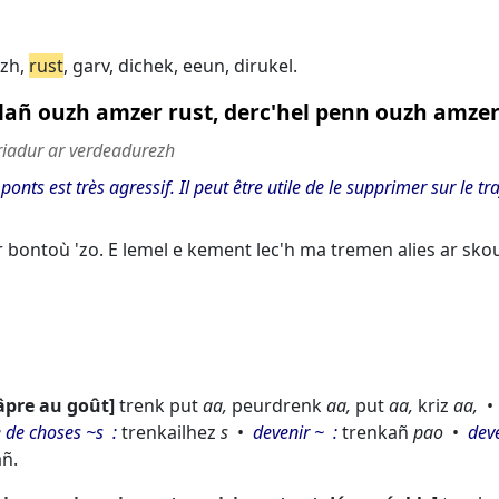
rzh,
rust
,
garv,
dichek,
eeun,
dirukel.
lañ ouzh amzer rust, derc'hel penn ouzh amze
iadur ar verdeadurezh
nts est très agressif. Il peut être utile de le supprimer sur le tra
bontoù 'zo. E lemel e kement lec'h ma tremen alies ar skou
 âpre au goût
trenk put
aa,
peurdrenk
aa,
put
aa,
kriz
aa,
 de choses ~s
trenkailhez
s
devenir ~
trenkañ
pao
dev
añ.