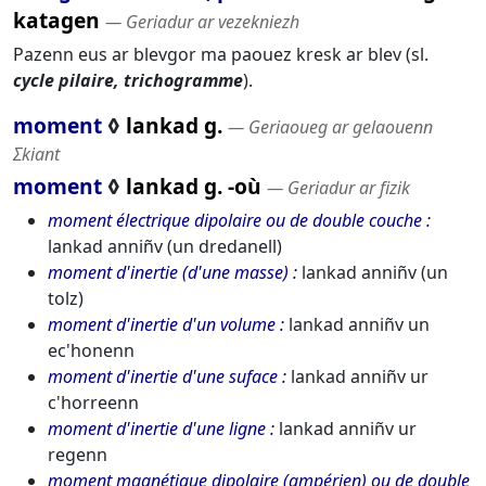
katagen
― Geriadur ar vezekniezh
Pazenn eus ar blevgor ma paouez kresk ar blev (sl.
cycle pilaire, trichogramme
).
moment
◊
lankad g.
― Geriaoueg ar gelaouenn
Σkiant
moment
◊
lankad g. -où
― Geriadur ar fizik
moment électrique dipolaire ou de double couche
lankad anniñv (un dredanell)
moment d'inertie (d'une masse)
lankad anniñv (un
tolz)
moment d'inertie d'un volume
lankad anniñv un
ec'honenn
moment d'inertie d'une suface
lankad anniñv ur
c'horreenn
moment d'inertie d'une ligne
lankad anniñv ur
regenn
moment magnétique dipolaire (ampérien) ou de double