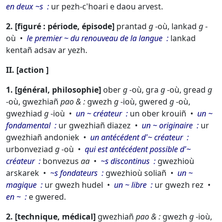
en deux ~s
ur pezh-c'hoari e daou arvest.
2.
figuré : période, épisode
prantad
g
-où,
lankad
g
-
où
le premier ~ du renouveau de la langue
lankad
kentañ adsav ar yezh.
II.
action
1.
général, philosophie
ober
g
-où,
gra
g
-où,
gread
g
-où,
gwezhiañ
pao & :
gwezh
g
-ioù,
gwered
g
-où,
gwezhiad
g
-ioù
un ~ créateur
un ober krouiñ
un ~
fondamental
ur gwezhiañ diazez
un ~ originaire
ur
gwezhiañ andoniek
un antécédent d'~ créateur
ur
bonveziad
g
-où
qui est antécédent possible d'~
créateur
bonvezus
aa
~s discontinus
gwezhioù
arskarek
~s fondateurs
gwezhioù soliañ
un ~
magique
ur gwezh hudel
un ~ libre
ur gwezh rez
en ~
e gwered.
2.
technique, médical
gwezhiañ
pao & :
gwezh
g
-ioù,