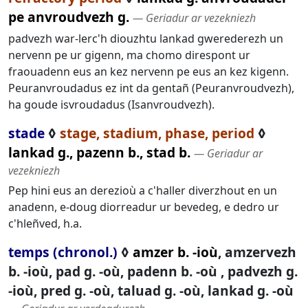
pe anvroudvezh g.
― Geriadur ar vezekniezh
padvezh war-lerc'h diouzhtu lankad gwerederezh un
nervenn pe ur gigenn, ma chomo direspont ur
fraouadenn eus an kez nervenn pe eus an kez kigenn.
Peuranvroudadus ez int da gentañ (Peuranvroudvezh),
ha goude isvroudadus (Isanvroudvezh).
stade
◊
stage, stadium, phase, period
◊
lankad g., pazenn b., stad b.
― Geriadur ar
vezekniezh
Pep hini eus an derezioù a c'haller diverzhout en un
anadenn, e-doug diorreadur ur bevedeg, e dedro ur
c'hleñved, h.a.
temps (chronol.)
◊
amzer b. -ioù
, amzervezh
b. -ioù, pad g. -où, padenn b. -où , padvezh g.
-ioù, pred g. -où, taluad g. -où, lankad g. -où