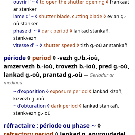
ouvrir l' ~
to open the shutter opening
frankaat
ar stanker
lame d' ~
shutter blade, cutting blade
evlan g.-
où stanker
phase d' ~
dark period
lankad stankañ,
stankvezh
vitesse d' ~
shutter speed
tizh g.-où ar stankañ
période
◊
period
◊
-vezh g./b.-ioù,
amzervezh b.-ioù, trovezh b.-ioù, pred g.‑où,
lankad g.‑où, prantad g.‑où
― Geriadur ar
mediaoù
~ d'exposition
exposure period
lankad kizañ,
kizvezh g.-ioù
~ d'obturation
dark period
lankad stankañ,
stankvezh g.-ioù
réfractaire : période ou phase ∼
◊
refractory period
◊
lankad g. anvroudadel