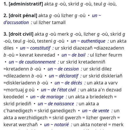
1.
administratif
akta
g
-où,
skrid
g
-où,
teul
g
-ioù,
2.
droit pénal
akta
g
-où
lizher
g
-où
un ~
d'accusation
ul lizher tamall
3.
droit civil
akta
g
-où
merk
g
-où,
lizher
g
-où,
skrid
g
-où,
teul
g
-ioù,
testeni
g
-où
un ~ authentique
un akta
diles
un ~ constitutif
ur skrid diazezañ =
diazezadenn
b
-où = kevrat kevredad
un ~ de bail
ul lizher feurm
un ~ de cautionnement
ur skrid kretadenniñ
=
kretadenn
b
-où
un ~ de cession
ur skrid dilez
=
dilezadenn
b
-où
un ~ déclaratif
ur skrid diskleriañ
=
diskleriadenn
b
-où
un ~ de décès
un akta a varv
=
mortuaj
g
où
un ~ de l'état civil
un akta a'n dezvad
keodedel
un ~ de mariage
un akta a briedelezh =
skrid priediñ
un ~ de naissance
un akta a
c'hanedigezh = skrid ganedigezh
un ~ de vente
un
akta a werzhidigezh = skrid gwerzh = lizher gwerzh =
kevrat werzhañ
un ~ notarié
un akta noterel = merk