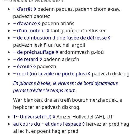
― Geriadur ar verdeadurezh
~ d'arrêt
padenn paouez, padenn chom a-sav,
padvezh paouez
~ d'avance
padenn arlañs
~ d'un moteur
taol g.-ioù ur c'heflusker
~ de combustion d'une fusée de détresse
padvezh leskiñ ur fuc'hell argoll
~ de préchauffage
ardommvezh g.-ioù
~ de retard
padenn arlerc'h
~ écoulé
padvezh
~ mort (où la voile ne porte plus)
padvezh diskrog
En planche à voile, le virement de bord dynamique
permet d'éviter le temps mort.
War blanken, dre an treiñ bourzh nerzhaouek, e
hepkorer ar padvezh diskrog.
T~ Universel (TU)
Amzer Hollvedel (AH), UT
au cours du ~ et dans l'espace
hervez ar pred hag
al lec'h, er poent hag er pred