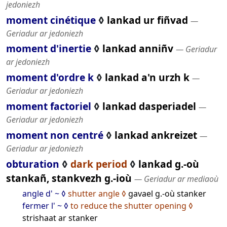
jedoniezh
moment cinétique
◊
lankad ur fiñvad
―
Geriadur ar jedoniezh
moment d'inertie
◊
lankad anniñv
― Geriadur
ar jedoniezh
moment d'ordre k
◊
lankad a'n urzh k
―
Geriadur ar jedoniezh
moment factoriel
◊
lankad dasperiadel
―
Geriadur ar jedoniezh
moment non centré
◊
lankad ankreizet
―
Geriadur ar jedoniezh
obturation
◊
dark period
◊
lankad g.-où
stankañ, stankvezh g.-ioù
― Geriadur ar mediaoù
angle d' ~
shutter angle
gavael g.-où stanker
fermer l' ~
to reduce the shutter opening
strishaat ar stanker