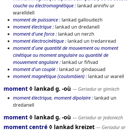
couche ou électromagnétique
lankad anniñv ur
warelldell
moment de puissance
lankad galloudezh
moment électrique
lankad un dredanell
moment d'une force
lankad un nerzh
moment électrocinétique
lankad un tredanread
moment d'une quantité de mouvement ou moment
cinétique ou moment angulaire ou quantité de
mouvement angulaire
lankad ur fiñvad
moment d'un couple
lankad ur gindaouad
moment magnétique (coulombien)
lankad ur warell
moment
◊
lankad g. -où
― Geriadur ar gimiezh
moment électrique, moment dipolaire
lankad un
dredanell
moment
◊
lankad g. -où
― Geriadur ar jedoniezh
moment centré
◊
lankad kreizet
― Geriadur ar