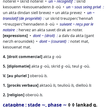
noterel = skrid noterel
un ~ recognitif
skrid
kesouenn =
kesouenadenn
b
-où
un ~ sous seing privé
un akta dindan siell brevez = un akta prevez
un ~
translatif (de propriété)
ur skrid treuzperc'hennañ
=
treuzperc'hennadenn
b
-où
suivant ~ reçu par le
notaire
hervez an akta savet dirak an noter.
expressions
dont ~ (droit)
a dalv da akta (gant
nerzh erounidek)
dont ~ (courant)
notet mat,
kesouenat mat.
4.
droit commercial
akta
g
-où
5.
diplomatie
akta
g
-où,
skrid
g
-où,
teul
g
-où.
V.
au pluriel
oberoù
ls.
1.
procès verbaux
aktaoù
ls,
teulioù
ls,
dielloù
ls
2.
religion
oberoù
ls.
catagène : stade ∼, phase ∼
◊ ◊
lankad g.