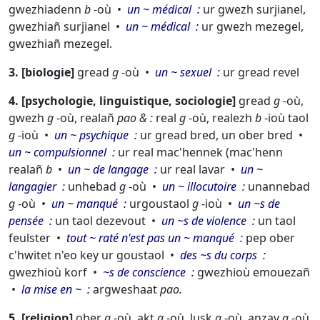
gwezhiadenn
b
-où
un ~ médical
ur gwezh surjianel,
gwezhiañ surjianel
un ~ médical
ur gwezh mezegel,
gwezhiañ mezegel.
3.
biologie
gread
g
-où
un ~ sexuel
ur gread revel
4.
psychologie, linguistique, sociologie
gread
g
-où,
gwezh
g
-où,
realañ
pao & :
real
g
-où,
realezh
b
-ioù
taol
g
-ioù
un ~ psychique
ur gread bred, un ober bred
un ~ compulsionnel
ur real mac'hennek (
mac'henn
realañ
b
un ~ de langage
ur real lavar
un ~
langagier
un
hebad
g
-où
un ~ illocutoire
un
annebad
g
-où
un ~ manqué
ur
goustaol
g
-ioù
un ~s de
pensée
un taol dezevout
un ~s de violence
un taol
feulster
tout ~ raté n'est pas un ~ manqué
pep ober
c'hwitet n'eo key ur goustaol
des ~s du corps
gwezhioù korf
~s de conscience
gwezhioù emouezañ
la mise en ~
ar
gweshaat
pao.
5.
religion
ober
g
-où,
akt
g
-où,
lusk
g
-où,
anzav
g
-où