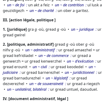
un ~ de foi
un akt a feiz
un ~ de contrition
ul lusk a
geuzidigezh
un ~ de charité
un ober a garitez.
III.
action légale, politique
1.
juridique
gra
g
-où,
gread
g
-où
un ~ juridique
ur
gread gwirel
2.
politique, administratif
gread
g
-où
ober
g
-où
niñv
g
-où
un ~ administratif
ur gread amaezhel = ur
gread kefridiadel
un ~ de commerce
ur gread a
genwerzh = ur gread kenwerzhel
un ~ d'exécution
ur
gread erounit
un ~ civil
ur gread keodedel
un ~
judiciaire
ur gread barnerezhel
un ~ juridictionnel
ur
gread barnadurezhel
un ~ législatif
ur gread
dezverezhel
un ~ de souveraineté
ur gread a riegezh
un ~ unilatéral, bilatéral
ur gread untuel, daouduel.
IV.
document administratif, légal