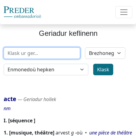
Geriadur keflinenn
acte
― Geriadur hollek
nm
I.
séquence
1.
musique, théâtre
arvest
g
-où
une pièce de théâtre