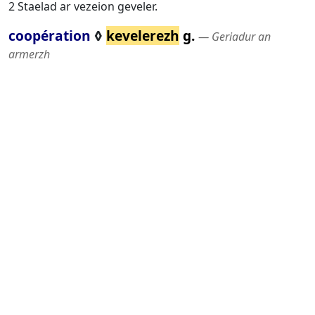
2 Staelad ar vezeion geveler.
coopération
◊
kevelerezh
g.
― Geriadur an
armerzh