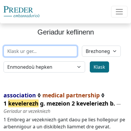
Geriadur keflinenn
association
◊
medical partnership
◊
1
kevelerezh
g. mezeion 2 keveleriezh b.
―
Geriadur ar vezekniezh
1 Embreg ar vezekniezh gant daou pe lies hollegour pe
arbennigour a un diskiblezh liammet dre gevrat.