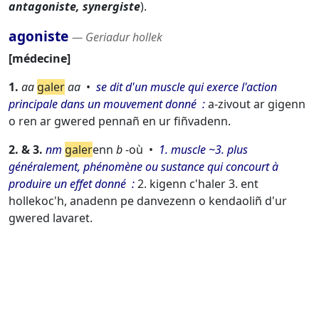
antagoniste, synergiste
).
agoniste
― Geriadur hollek
médecine
1.
aa
galer
aa
se dit d'un muscle qui exerce l'action
principale dans un mouvement donné
a-zivout ar gigenn
o ren ar gwered pennañ en ur fiñvadenn.
2. & 3.
nm
galer
enn
b
-où
1. muscle ~3. plus
généralement, phénomène ou sustance qui concourt à
produire un effet donné
2. kigenn c'haler 3. ent
hollekoc'h, anadenn pe danvezenn o kendaoliñ d'ur
gwered lavaret.