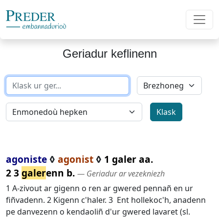
Geriadur keflinenn
agoniste
◊
agonist
◊
1 galer aa.
2 3
galer
enn b.
― Geriadur ar vezekniezh
1 A-zivout ar gigenn o ren ar gwered pennañ en ur
fiñvadenn. 2 Kigenn c'haler. 3 Ent hollekoc'h, anadenn
pe danvezenn o kendaoliñ d'ur gwered lavaret (sl.