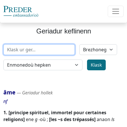
Geriadur keflinenn
âme
― Geriadur hollek
nf
1.
principe spirituel, immortel pour certaines
religions
ene
g
-où ;
les ~s des trépassés
anaon
ls