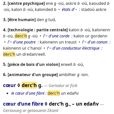
2.
centre psychique
ene
g
-où,
askre
b
-où,
kaouded
b
-où,
kalon
b
-où,
kalonded
b
états d'~
stadoù askre
3.
être humain
den
g
tud,
4.
technologie : partie centrale
kalon
b
-où,
kalonenn
b
-où,
derc'h
g
-où
l'~ d'une corde
kalon ur gordenn
l'~ d'une poutre
kalonenn un treust
l'~ d'un canon
kalonenn ur c'hanol
l'~ d'un conducteur électrique
derc'h
un dredanreell.
5.
pièce de bois d'un violon
eneell
b
-où,
6.
animateur d'un groupe
ambilher
g
-ion.
cœur
◊
derc'h
g.
― Geriadur ar fizik
le cœur d'une fibre
derc'h
un edañv
cœur d’une fibre
◊
derc’h g., – un edañv
―
Geriaoueg ar gelaouenn Σkiant