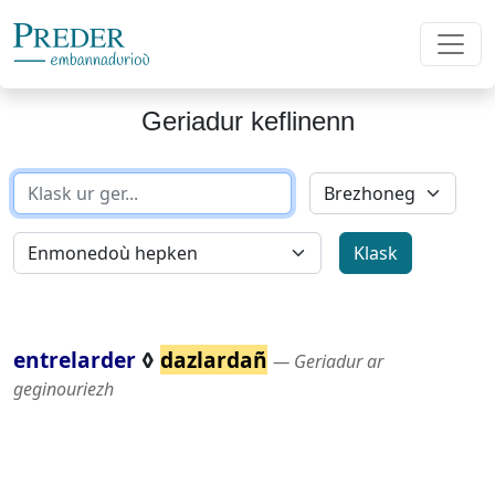
Geriadur keflinenn
entrelarder
◊
dazlardañ
― Geriadur ar
geginouriezh