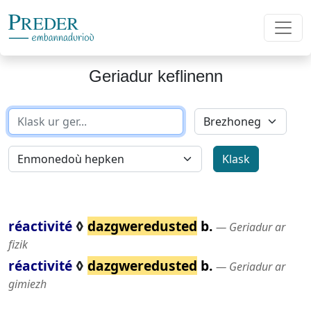
Geriadur keflinenn
réactivité
◊
dazgweredusted
b.
― Geriadur ar
fizik
réactivité
◊
dazgweredusted
b.
― Geriadur ar
gimiezh