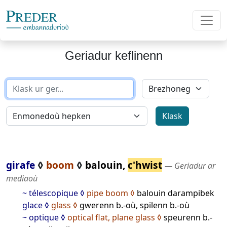
Geriadur keflinenn
girafe
◊
boom
◊
balouin,
c'hwist
― Geriadur ar
mediaoù
~ télescopique
pipe boom
balouin darampibek
glace
glass
gwerenn b.-où, spilenn b.-où
~ optique
optical flat, plane glass
speurenn b.-