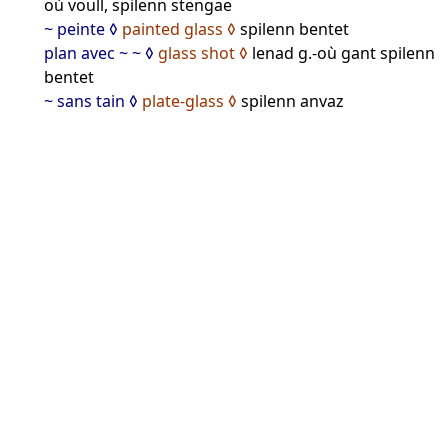
où voull, spilenn stengae
~ peinte
painted glass
spilenn bentet
plan avec ~ ~
glass shot
lenad g.-où gant spilenn
bentet
~ sans tain
plate-glass
spilenn anvaz