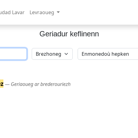
udad Lavar
Levraoueg
Geriadur keflinenn
ez
― Geriaoueg ar brederouriezh