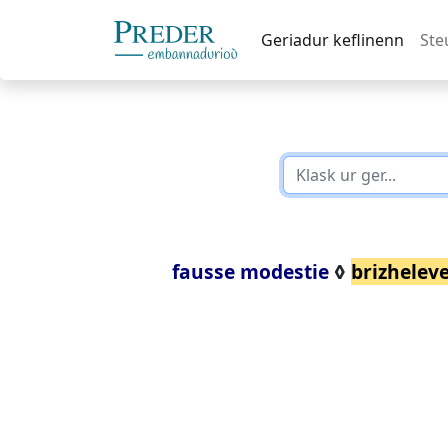
Geriadur keflinenn
Ste
fausse modestie
◊
brizhelev