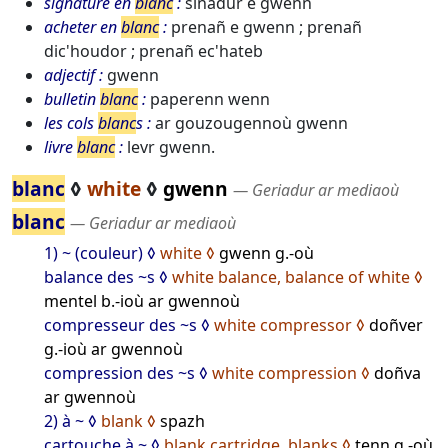
signature en
blanc
sinadur e gwenn
acheter en
blanc
prenañ e gwenn ; prenañ
dic'houdor ; prenañ ec'hateb
adjectif
gwenn
bulletin
blanc
paperenn wenn
les cols
blanc
s
ar gouzougennoù gwenn
livre
blanc
levr gwenn.
blanc
◊
white
◊
gwenn
― Geriadur ar mediaoù
blanc
― Geriadur ar mediaoù
1) ~ (couleur)
white
gwenn g.-où
balance des ~s
white balance, balance of white
mentel b.-ioù ar gwennoù
compresseur des ~s
white compressor
doñver
g.-ioù ar gwennoù
compression des ~s
white compression
doñva
ar gwennoù
2) à ~
blank
spazh
cartouche à ~
blank cartridge, blanks
tenn g.-où