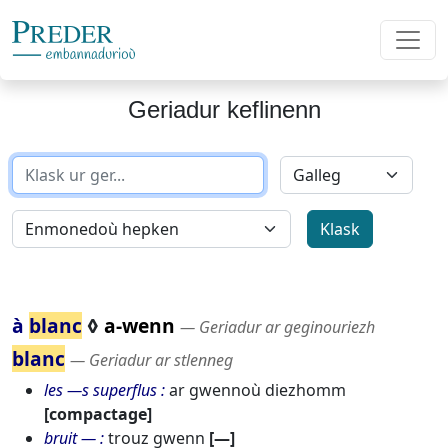
Geriadur keflinenn
à
blanc
◊
a-wenn
― Geriadur ar geginouriezh
blanc
― Geriadur ar stlenneg
les ―s superflus
ar gwennoù diezhomm
[compactage]
bruit ―
trouz gwenn
[―]