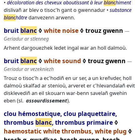
•
décoloration des cheveux aboutissant à leur
blanc
himent
dislivañ ar blev o tisoc'h gant o gwennadur
•
substance
blanc
hâtre
danvezenn arwenn.
bruit
blanc
◊
white noise
◊
trouz gwenn
―
Geriadur ar stlenneg
Arhent dargouezhek ledet ingal war an holl dalmoù.
bruit
blanc
◊
white sound
◊
trouz gwenn
―
Geriadur ar vezekniezh
Trouz o tisoc'h a ec'hodiñ en ur ser, a un kreñvder, holl
dalmoù skalfad ar stenioù, arveret er c'hlevandalañ evit
disklevediñ an eil skouarn war-benn savelañ gwehin
eben (sl.
assourdissement
).
clou hémostatique, clou plaquettaire,
thrombus
blanc
, thrombus primaire
◊
haemostatic white thrombus, white plug
◊
broch g. gwadkae, broch gwenn, broch