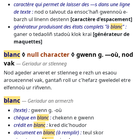
caractère qui permet de laisser des ―s dans une ligne
de texte
nod o talvout da ensoc'hañ gwennoù e-
barzh ul linenn destenn
[caractère d'espacement]
générateur produisant des états complets "à
blanc
"
ganer o tedaoliñ stadoù klok krai
[générateur de
maquettes]
blanc
◊
null character
◊
gwenn g. ―où, nod
vak
― Geriadur ar stlenneg
Nod ageder arveret er stlenneg e rezh un esaou
arouezennel vak, gantañ roll ur c'hefarz gweledel etre
elfennoù ur riñvenn.
blanc
― Geriadur an armerzh
(texte)
gwenn g. -où
chèque en
blanc
chekenn e gwenn
crédit en
blanc
kred dic'houdor
document en
blanc
(à remplir)
teul skor