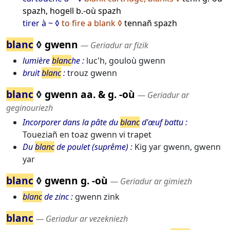
spazh, hogell b.-où spazh
tirer à ~
to fire a blank
tennañ spazh
blanc
◊
gwenn
― Geriadur ar fizik
lumière
blanc
he
luc'h, gouloù gwenn
bruit
blanc
trouz gwenn
blanc
◊
gwenn aa. & g. -où
― Geriadur ar
geginouriezh
Incorporer dans la pâte du
blanc
d'œuf battu
Toueziañ en toaz gwenn vi trapet
Du
blanc
de poulet (suprême)
Kig yar gwenn, gwenn
yar
blanc
◊
gwenn g. -où
― Geriadur ar gimiezh
blanc
de zinc
gwenn zink
blanc
― Geriadur ar vezekniezh