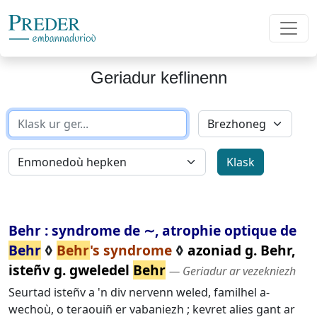
Geriadur keflinenn
Behr : syndrome de ∼, atrophie optique de
Behr
◊
Behr
's syndrome
◊
azoniad g. Behr,
isteñv g. gweledel
Behr
― Geriadur ar vezekniezh
Seurtad isteñv a 'n div nervenn weled, familhel a-
wechoù, o teraouiñ er vabaniezh ; kevret alies gant ar