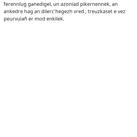
ferennlug ganedigel, un azoniad pikernennek, an
ankedre hag an dilerc'hegezh vred ; treuzkaset e vez
peurvuiañ er mod enkilek.