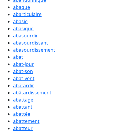
abandonnique
abaque
abarticulaire
abasie
abasique
abasourdir
abasourdissant
abasourdissement
abat
abat-jour
abat-son
abat-vent
abâtardir
abâtardissement
abattage
abattant
abattée
abattement
abatteur