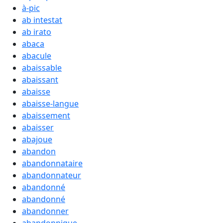
à-pic
ab intestat
ab irato
abaca
abacule
abaissable
abaissant
abaisse
abaisse-langue
abaissement
abaisser
abajoue
abandon
abandonnataire
abandonnateur
abandonné
abandonné
abandonner